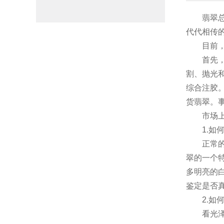
翡翠
代代相传
目前
首先
割、抛光
综合注胶
货翡翠。
市场
1.
正常
翠的一个
多明亮的
鉴定是否
2.
看光