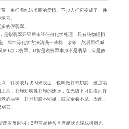
财富，象征着纯洁美丽的爱情。不少人把它变成了一件
继承它。
更多的假翡翠。
货，是指翡翠开采后未经任何化学处理，只有纯物理切
泡、腐蚀等化学方法清洗一些棉、杂等，然后用强碱
又叫B加C翡翠。D货是说翡翠本身不是翡翠，应是假
斑点、针状或片状闪光表面，也叫做苍蝇翅膀，这是翡
用工具，苍蝇翅膀像苍蝇的翅膀，在光线下可以看到许
别老的翡翠，苍蝇翅膀不明显，或完全看不见。因此，
识别它。
型翡翠反射弱；B型商品通常具有蜡状光泽或树脂光