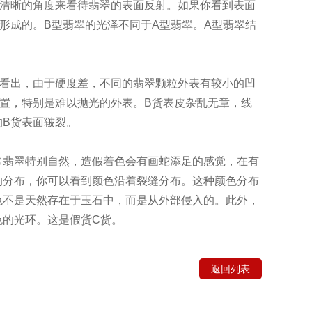
个清晰的角度来看待翡翠的表面反射。如果你看到表面
形成的。B型翡翠的光泽不同于A型翡翠。A型翡翠结
以看出，由于硬度差，不同的翡翠颗粒外表有较小的凹
置，特别是难以抛光的外表。B货表皮杂乱无章，线
B货表面皲裂。
常翡翠特别自然，造假着色会有画蛇添足的感觉，在有
的分布，你可以看到颜色沿着裂缝分布。这种颜色分布
色不是天然存在于玉石中，而是从外部侵入的。此外，
色的光环。这是假货C货。
返回列表