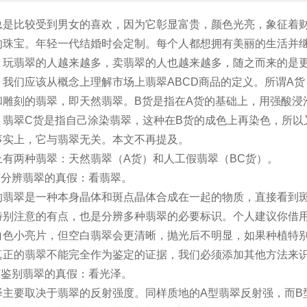
总是比较受到男女的喜欢，因为它彰显富贵，颜色光亮，象征着
的珠宝。年轻一代结婚时会定制。每个人都想拥有美丽的生活并
，玩翡翠的人越来越多，卖翡翠的人也越来越多，随之而来的是
，我们应该从概念上理解市场上翡翠ABCD商品的定义。所谓A
和雕刻的翡翠，即天然翡翠。B货是指在A货的基础上，用强酸浸
。翡翠C货是指自己涂染翡翠，这种在B货的成色上再染色，所以
事实上，它与翡翠无关。本文不再提及。
上有两种翡翠：天然翡翠（A货）和人工假翡翠（BC货）。
如何分辨翡翠的真假：看翡翠。
的翡翠是一种本身晶体和斑点晶体合成在一起的物质，直接看到
特别注意的有点，也是分辨多种翡翠的必要标识。个人建议你借
白色小亮片，但空白翡翠会更清晰，抛光后不明显，如果种植特
真正的翡翠不能完全作为鉴定的证据，我们必须添加其他方法来
如何鉴别翡翠的真假：看光泽。
泽主要取决于翡翠的反射强度。同样质地的A型翡翠反射强，而B