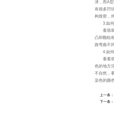
泽，而A
有很多凹
构致密，
3.
看翡
凸和颗粒
路弯曲不
4.
看看
色的地方
不自然，
染色的颜
上一条：
下一条：