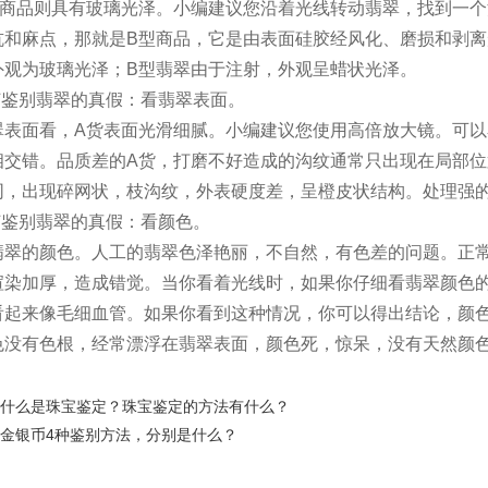
型商品则具有玻璃光泽。小编建议您沿着光线转动翡翠，找到一
坑和麻点，那就是B型商品，它是由表面硅胶经风化、磨损和剥离
外观为玻璃光泽；B型翡翠由于注射，外观呈蜡状光泽。
如何鉴别翡翠的真假：看翡翠表面。
翠表面看，A货表面光滑细腻。小编建议您使用高倍放大镜。可
相交错。品质差的A货，打磨不好造成的沟纹通常只出现在局部位
同，出现碎网状，枝沟纹，外表硬度差，呈橙皮状结构。处理强的
如何鉴别翡翠的真假：看颜色。
翡翠的颜色。人工的翡翠色泽艳丽，不自然，有色差的问题。正
渲染加厚，造成错觉。当你看着光线时，如果你仔细看翡翠颜色
看起来像毛细血管。如果你看到这种情况，你可以得出结论，颜
色没有色根，经常漂浮在翡翠表面，颜色死，惊呆，没有天然颜
什么是珠宝鉴定？珠宝鉴定的方法有什么？
金银币4种鉴别方法，分别是什么？